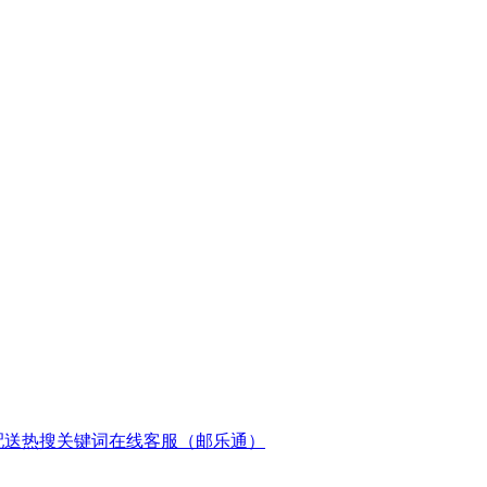
配送
热搜关键词
在线客服（邮乐通）