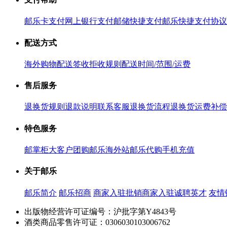
邮乐卡支付
网上银行支付
邮储快捷支付
邮乐快捷支付协议
配送方式
海外购物配送
签收拒收规则
配送时间/范围/运费
售后服务
退换货规则
退款说明
联系客服
退换货流程
退换货运费补偿
特色服务
邮掌柜
大客户团购
邮乐海外站
邮乐代购
手机充值
关于邮乐
邮乐简介
邮乐招商
商家入驻
批销商家入驻
诚聘英才
友情
出版物经营许可证编号：沪批字第Y4843号
酒类商品零售许可证：0306030103006762