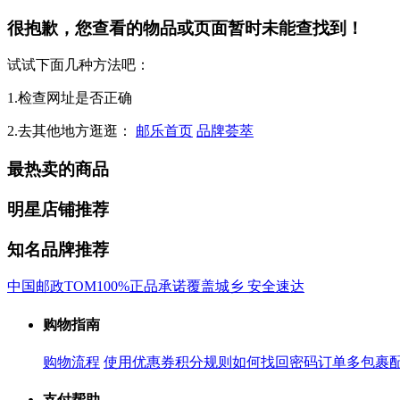
很抱歉，您查看的物品或页面暂时未能查找到！
试试下面几种方法吧：
1.检查网址是否正确
2.去其他地方逛逛：
邮乐首页
品牌荟萃
最热卖的商品
明星店铺推荐
知名品牌推荐
中国邮政
TOM
100%正品承诺
覆盖城乡 安全速达
购物指南
购物流程
使用优惠券
积分规则
如何找回密码
订单多包裹
支付帮助