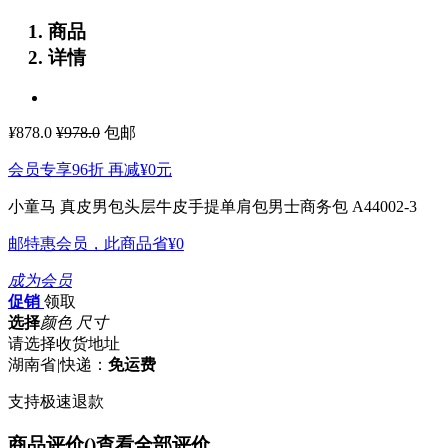
商品
详情
¥
878.0
¥978.0
包邮
会员专享96折 再减
¥0
元
小童马 真皮男包头层牛皮手提单肩包男士商务包 A44002-3
邮特惠会员，此商品省
¥0
成为会员
促销
领取
选择
颜色 尺寸
请选择收货地址
湖南省
|
快递：
免运费
支持极速退款
商品评价(
)
查看全部评价