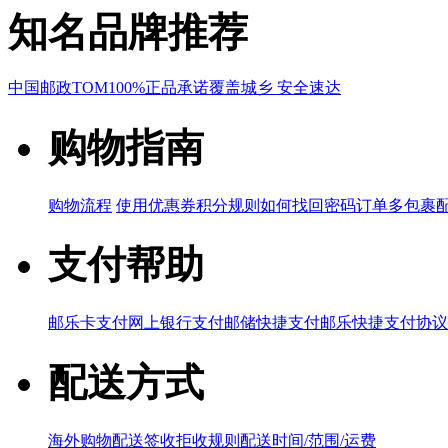
知名品牌推荐
中国邮政
TOM
100%正品承诺
覆盖城乡 安全速达
购物指南
购物流程
使用优惠券
积分规则
如何找回密码
订单多包裹
支付帮助
邮乐卡支付
网上银行支付
邮储快捷支付
邮乐快捷支付协议
配送方式
海外购物配送
签收拒收规则
配送时间/范围/运费