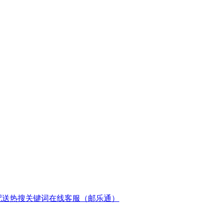
配送
热搜关键词
在线客服（邮乐通）