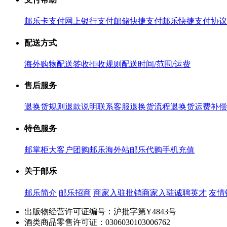
邮乐卡支付
网上银行支付
邮储快捷支付
邮乐快捷支付协议
配送方式
海外购物配送
签收拒收规则
配送时间/范围/运费
售后服务
退换货规则
退款说明
联系客服
退换货流程
退换货运费补偿
特色服务
邮掌柜
大客户团购
邮乐海外站
邮乐代购
手机充值
关于邮乐
邮乐简介
邮乐招商
商家入驻
批销商家入驻
诚聘英才
友情
出版物经营许可证编号：沪批字第Y4843号
酒类商品零售许可证：0306030103006762