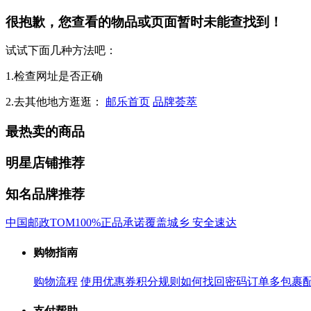
很抱歉，您查看的物品或页面暂时未能查找到！
试试下面几种方法吧：
1.检查网址是否正确
2.去其他地方逛逛：
邮乐首页
品牌荟萃
最热卖的商品
明星店铺推荐
知名品牌推荐
中国邮政
TOM
100%正品承诺
覆盖城乡 安全速达
购物指南
购物流程
使用优惠券
积分规则
如何找回密码
订单多包裹
支付帮助