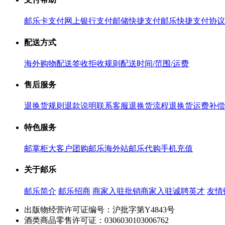
邮乐卡支付
网上银行支付
邮储快捷支付
邮乐快捷支付协议
配送方式
海外购物配送
签收拒收规则
配送时间/范围/运费
售后服务
退换货规则
退款说明
联系客服
退换货流程
退换货运费补偿
特色服务
邮掌柜
大客户团购
邮乐海外站
邮乐代购
手机充值
关于邮乐
邮乐简介
邮乐招商
商家入驻
批销商家入驻
诚聘英才
友情
出版物经营许可证编号：沪批字第Y4843号
酒类商品零售许可证：0306030103006762