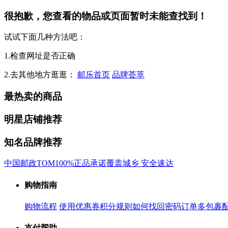
很抱歉，您查看的物品或页面暂时未能查找到！
试试下面几种方法吧：
1.检查网址是否正确
2.去其他地方逛逛：
邮乐首页
品牌荟萃
最热卖的商品
明星店铺推荐
知名品牌推荐
中国邮政
TOM
100%正品承诺
覆盖城乡 安全速达
购物指南
购物流程
使用优惠券
积分规则
如何找回密码
订单多包裹
支付帮助