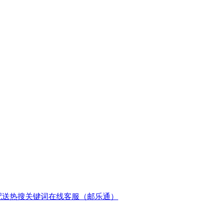
配送
热搜关键词
在线客服（邮乐通）