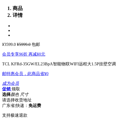
商品
详情
¥
3599.0
¥5999.0
包邮
会员专享96折 再减
¥0
元
TCL KFRd-35GW/EL23BpA智能物联WIFI远程大1.5P挂壁空调
邮特惠会员，此商品省
¥0
成为会员
促销
领取
选择
颜色 尺寸
请选择收货地址
广东省
|
快递：
免运费
支持极速退款