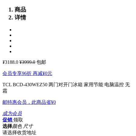
商品
详情
¥
3188.0
¥3999.0
包邮
会员专享96折 再减
¥0
元
TCL BCD-430WEZ50 两门对开门冰箱 家用节能 电脑温控 无
霜
邮特惠会员，此商品省
¥0
成为会员
促销
领取
选择
颜色 尺寸
请选择收货地址