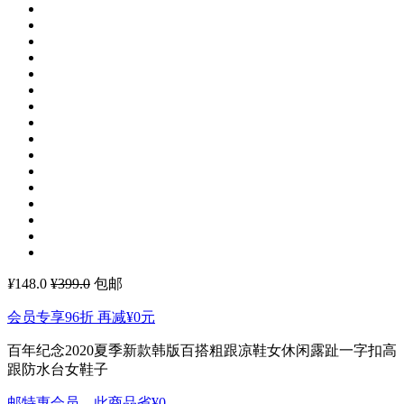
¥
148.0
¥399.0
包邮
会员专享96折 再减
¥0
元
百年纪念2020夏季新款韩版百搭粗跟凉鞋女休闲露趾一字扣高
跟防水台女鞋子
邮特惠会员，此商品省
¥0