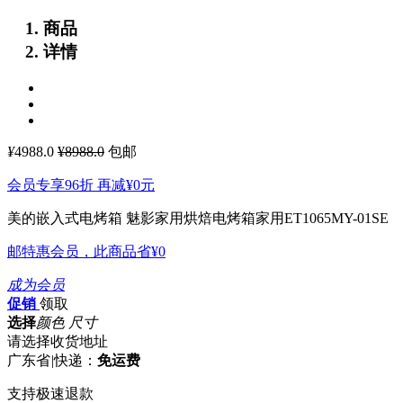
商品
详情
¥
4988.0
¥8988.0
包邮
会员专享96折 再减
¥0
元
美的嵌入式电烤箱 魅影家用烘焙电烤箱家用ET1065MY-01SE
邮特惠会员，此商品省
¥0
成为会员
促销
领取
选择
颜色 尺寸
请选择收货地址
广东省
|
快递：
免运费
支持极速退款