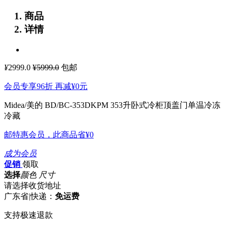
商品
详情
¥
2999.0
¥5999.0
包邮
会员专享96折 再减
¥0
元
Midea/美的 BD/BC-353DKPM 353升卧式冷柜顶盖门单温冷冻
冷藏
邮特惠会员，此商品省
¥0
成为会员
促销
领取
选择
颜色 尺寸
请选择收货地址
广东省
|
快递：
免运费
支持极速退款