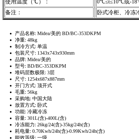
使用温度（℃）：
0℃≤t≤10
℃
或-18
备注：
卧式冷柜、冷冻
产品名称: Midea/美的 BD/BC-353DKPM
净重: 48kg
制冷方式: 单温
包装尺寸: 1343x743x930mm
品牌: Midea/美的
型号: BD/BC-353DKPM
堆码层数极限: 3层
尺寸: 1254x687x887mm
开门方式: 顶开式
毛重: 56kg
采购地: 中国大陆
放置方式: 卧式
功能: 冷藏冷冻
容量: 301L(含)-400L(含)
冷冻能力: 26kg/24(含)-35kg/24h(含)
耗电量: 0.70Kwh/24h(含)-0.99Kwh/24h(含)
能效等级: 一级