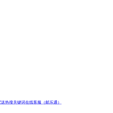
配送
热搜关键词
在线客服（邮乐通）