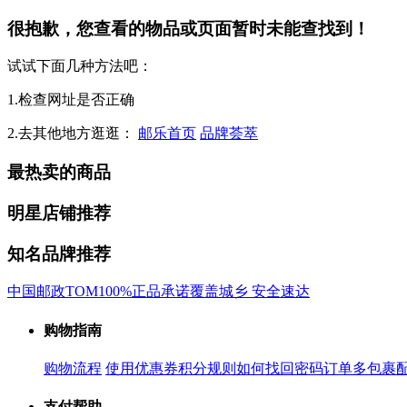
很抱歉，您查看的物品或页面暂时未能查找到！
试试下面几种方法吧：
1.检查网址是否正确
2.去其他地方逛逛：
邮乐首页
品牌荟萃
最热卖的商品
明星店铺推荐
知名品牌推荐
中国邮政
TOM
100%正品承诺
覆盖城乡 安全速达
购物指南
购物流程
使用优惠券
积分规则
如何找回密码
订单多包裹
支付帮助