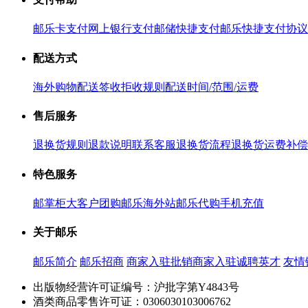
邮乐卡支付
网上银行支付
邮储快捷支付
邮乐快捷支付协议
配送方式
海外购物配送
签收拒收规则
配送时间/范围/运费
售后服务
退换货规则
退款说明
联系客服
退换货流程
退换货运费补偿
特色服务
邮掌柜
大客户团购
邮乐海外站
邮乐代购
手机充值
关于邮乐
邮乐简介
邮乐招商
商家入驻
批销商家入驻
诚聘英才
友情
出版物经营许可证编号：沪批字第Y4843号
酒类商品零售许可证：0306030103006762