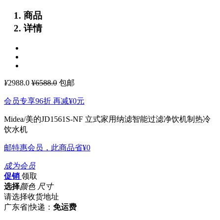
商品
详情
¥
2988.0
¥6588.0
包邮
会员专享96折 再减
¥0
元
Midea/美的JD1561S-NF 立式家用纳滤智能过滤净饮机制热冷
饮水机
邮特惠会员，此商品省
¥0
成为会员
促销
领取
选择
颜色 尺寸
请选择收货地址
广东省
|
快递：
免运费