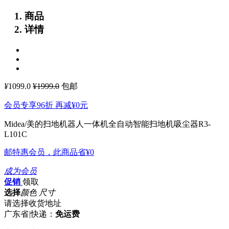
商品
详情
¥
1099.0
¥1999.0
包邮
会员专享96折 再减
¥0
元
Midea/美的扫地机器人一体机全自动智能扫地机吸尘器R3-
L101C
邮特惠会员，此商品省
¥0
成为会员
促销
领取
选择
颜色 尺寸
请选择收货地址
广东省
|
快递：
免运费