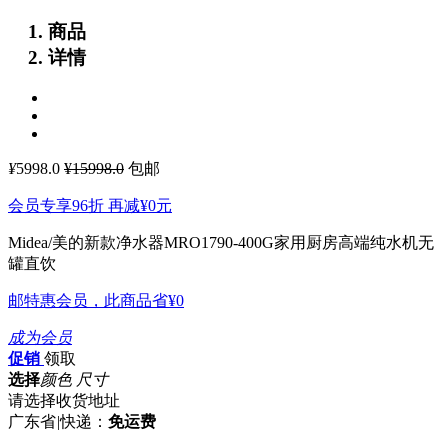
商品
详情
¥
5998.0
¥15998.0
包邮
会员专享96折 再减
¥0
元
Midea/美的新款净水器MRO1790-400G家用厨房高端纯水机无
罐直饮
邮特惠会员，此商品省
¥0
成为会员
促销
领取
选择
颜色 尺寸
请选择收货地址
广东省
|
快递：
免运费