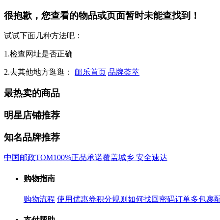
很抱歉，您查看的物品或页面暂时未能查找到！
试试下面几种方法吧：
1.检查网址是否正确
2.去其他地方逛逛：
邮乐首页
品牌荟萃
最热卖的商品
明星店铺推荐
知名品牌推荐
中国邮政
TOM
100%正品承诺
覆盖城乡 安全速达
购物指南
购物流程
使用优惠券
积分规则
如何找回密码
订单多包裹
支付帮助