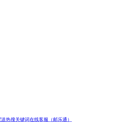
配送
热搜关键词
在线客服（邮乐通）