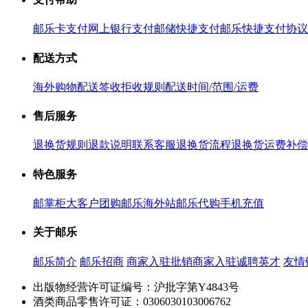
邮乐卡支付
网上银行支付
邮储快捷支付
邮乐快捷支付协议
配送方式
海外购物配送
签收拒收规则
配送时间/范围/运费
售后服务
退换货规则
退款说明
联系客服
退换货流程
退换货运费补偿
特色服务
邮掌柜
大客户团购
邮乐海外站
邮乐代购
手机充值
关于邮乐
邮乐简介
邮乐招商
商家入驻
批销商家入驻
诚聘英才
友情
出版物经营许可证编号：沪批字第Y4843号
酒类商品零售许可证：0306030103006762