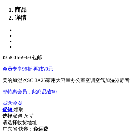
商品
详情
¥
358.0
¥599.0
包邮
会员专享96折 再减
¥0
元
美的加湿器SC-3A25家用大容量办公室空调空气加湿器静音
邮特惠会员，此商品省
¥0
成为会员
促销
领取
选择
颜色 尺寸
请选择收货地址
广东省
|
快递：
免运费