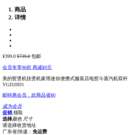
商品
详情
¥
399.0
¥739.0
包邮
会员专享96折 再减
¥0
元
美的熨烫机挂烫机家用迷你便携式服装店电熨斗蒸汽机双杆
YGD20D1
邮特惠会员，此商品省
¥0
成为会员
促销
领取
选择
颜色 尺寸
请选择收货地址
广东省
|
快递：
免运费