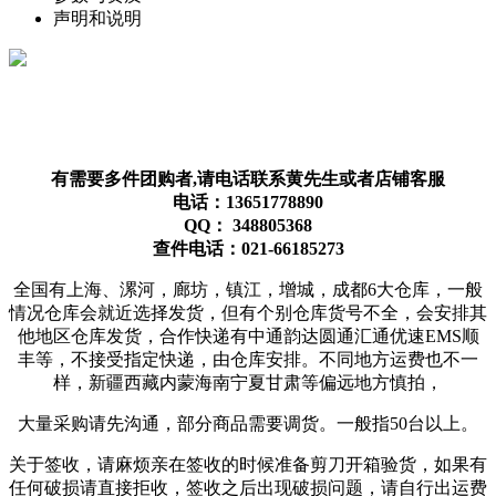
声明和说明
有需要多件团购者,请电话联系黄先生或者店铺客服
电话：13651778890
QQ： 348805368
查件电话：021-66185273
全国有上海、漯河，廊坊，镇江，增城，成都6大仓库，一般
情况仓库会就近选择发货，但有个别仓库货号不全，会安排其
他地区仓库发货，合作快递有中通韵达圆通汇通优速EMS顺
丰等，不接受指定快递，由仓库安排。不同地方运费也不一
样，新疆西藏内蒙海南宁夏甘肃等偏远地方慎拍，
大量采购请先沟通，部分商品需要调货。一般指50台以上。
关于签收，请麻烦亲在签收的时候准备剪刀开箱验货，如果有
任何破损请直接拒收，签收之后出现破损问题，请自行出运费