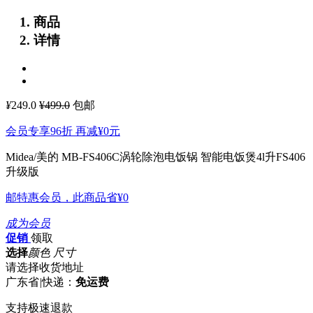
商品
详情
¥
249.0
¥499.0
包邮
会员专享96折 再减
¥0
元
Midea/美的 MB-FS406C涡轮除泡电饭锅 智能电饭煲4l升FS406
升级版
邮特惠会员，此商品省
¥0
成为会员
促销
领取
选择
颜色 尺寸
请选择收货地址
广东省
|
快递：
免运费
支持极速退款