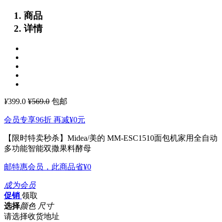
商品
详情
¥
399.0
¥569.0
包邮
会员专享96折 再减
¥0
元
【限时特卖秒杀】Midea/美的 MM-ESC1510面包机家用全自动
多功能智能双撒果料酵母
邮特惠会员，此商品省
¥0
成为会员
促销
领取
选择
颜色 尺寸
请选择收货地址