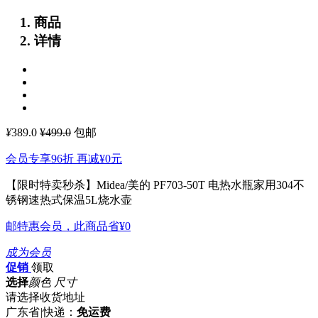
商品
详情
¥
389.0
¥499.0
包邮
会员专享96折 再减
¥0
元
【限时特卖秒杀】Midea/美的 PF703-50T 电热水瓶家用304不
锈钢速热式保温5L烧水壶
邮特惠会员，此商品省
¥0
成为会员
促销
领取
选择
颜色 尺寸
请选择收货地址
广东省
|
快递：
免运费