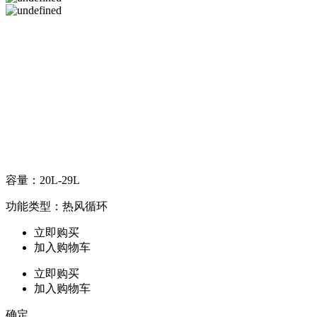
证书编号：2011010707475065证书状态：有效申请人名称：广
东美的环境电器制造有限公司制造商名称：广东美的环境电器
制造有限公司产品名称：取暖器3C产品型号：NY2513-
16FDW NY2513-15C, NY25FD-13, NY2513-13E, NY...产品名
称：Midea/美的 NY2513-16J1...取暖器加热方式: 油汀式品牌:
Midea/美的美的取暖器型号: NY2513-16J1W智能类型: 不支持
智能最大采暖面积(平方米): 20m^2及以上电暖器最大功率:
2000W以上采购地: 中国大陆颜色分类: 黑色适用面积: 21-30㎡
档位: 3档
容量：20L-29L
功能类型：热风循环
立即购买
加入购物车
立即购买
加入购物车
确定