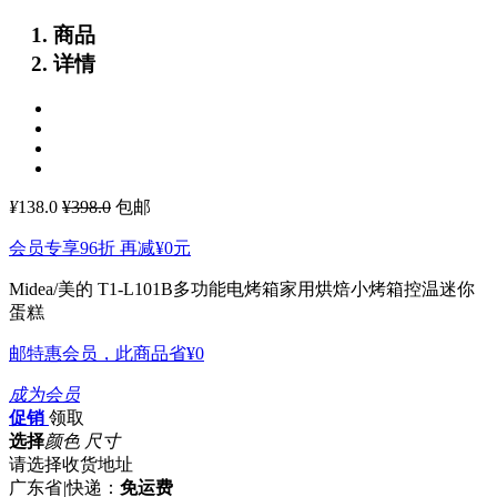
商品
详情
¥
138.0
¥398.0
包邮
会员专享96折 再减
¥0
元
Midea/美的 T1-L101B多功能电烤箱家用烘焙小烤箱控温迷你
蛋糕
邮特惠会员，此商品省
¥0
成为会员
促销
领取
选择
颜色 尺寸
请选择收货地址
广东省
|
快递：
免运费