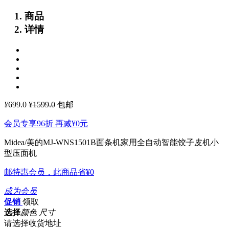
商品
详情
¥
699.0
¥1599.0
包邮
会员专享96折 再减
¥0
元
Midea/美的MJ-WNS1501B面条机家用全自动智能饺子皮机小
型压面机
邮特惠会员，此商品省
¥0
成为会员
促销
领取
选择
颜色 尺寸
请选择收货地址