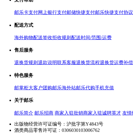
邮乐卡支付
网上银行支付
邮储快捷支付
邮乐快捷支付协议
配送方式
海外购物配送
签收拒收规则
配送时间/范围/运费
售后服务
退换货规则
退款说明
联系客服
退换货流程
退换货运费补偿
特色服务
邮掌柜
大客户团购
邮乐海外站
邮乐代购
手机充值
关于邮乐
邮乐简介
邮乐招商
商家入驻
批销商家入驻
诚聘英才
友情
出版物经营许可证编号：沪批字第Y4843号
酒类商品零售许可证：0306030103006762