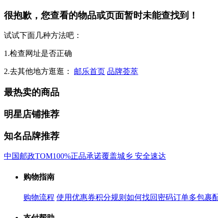
很抱歉，您查看的物品或页面暂时未能查找到！
试试下面几种方法吧：
1.检查网址是否正确
2.去其他地方逛逛：
邮乐首页
品牌荟萃
最热卖的商品
明星店铺推荐
知名品牌推荐
中国邮政
TOM
100%正品承诺
覆盖城乡 安全速达
购物指南
购物流程
使用优惠券
积分规则
如何找回密码
订单多包裹
支付帮助