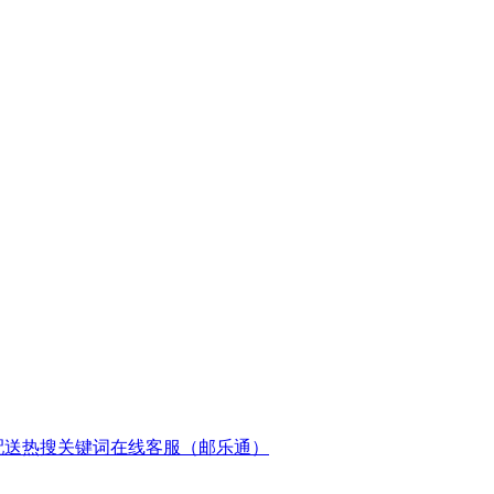
配送
热搜关键词
在线客服（邮乐通）