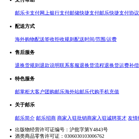
邮乐卡支付
网上银行支付
邮储快捷支付
邮乐快捷支付协议
配送方式
海外购物配送
签收拒收规则
配送时间/范围/运费
售后服务
退换货规则
退款说明
联系客服
退换货流程
退换货运费补偿
特色服务
邮掌柜
大客户团购
邮乐海外站
邮乐代购
手机充值
关于邮乐
邮乐简介
邮乐招商
商家入驻
批销商家入驻
诚聘英才
友情
出版物经营许可证编号：沪批字第Y4843号
酒类商品零售许可证：0306030103006762