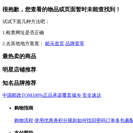
很抱歉，您查看的物品或页面暂时未能查找到！
试试下面几种方法吧：
1.检查网址是否正确
2.去其他地方逛逛：
邮乐首页
品牌荟萃
最热卖的商品
明星店铺推荐
知名品牌推荐
中国邮政
TOM
100%正品承诺
覆盖城乡 安全速达
购物指南
购物流程
使用优惠券
积分规则
如何找回密码
订单多包裹
支付帮助