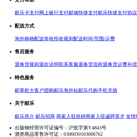
邮乐卡支付
网上银行支付
邮储快捷支付
邮乐快捷支付协议
配送方式
海外购物配送
签收拒收规则
配送时间/范围/运费
售后服务
退换货规则
退款说明
联系客服
退换货流程
退换货运费补偿
特色服务
邮掌柜
大客户团购
邮乐海外站
邮乐代购
手机充值
关于邮乐
邮乐简介
邮乐招商
商家入驻
批销商家入驻
诚聘英才
友情
出版物经营许可证编号：沪批字第Y4843号
酒类商品零售许可证：0306030103006762