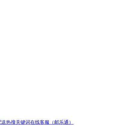
配送
热搜关键词
在线客服（邮乐通）