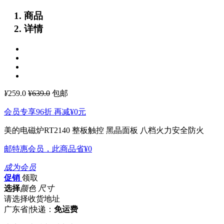
商品
详情
¥
259.0
¥639.0
包邮
会员专享96折 再减
¥0
元
美的电磁炉RT2140 整板触控 黑晶面板 八档火力安全防火
邮特惠会员，此商品省
¥0
成为会员
促销
领取
选择
颜色 尺寸
请选择收货地址
广东省
|
快递：
免运费