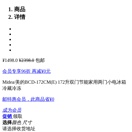
商品
详情
¥
1498.0
¥2398.0
包邮
会员专享96折 再减
¥0
元
Midea/美的BCD-172CM(E) 172升双门节能家用两门小电冰箱
冷藏冷冻
邮特惠会员，此商品省
¥0
成为会员
促销
领取
选择
颜色 尺寸
请选择收货地址