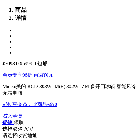
商品
详情
¥
3098.0
¥5999.0
包邮
会员专享96折 再减
¥0
元
Midea/美的 BCD-303WTM(E) 302WTZM 多开门冰箱 智能风冷
无霜电脑
邮特惠会员，此商品省
¥0
成为会员
促销
领取
选择
颜色 尺寸
请选择收货地址