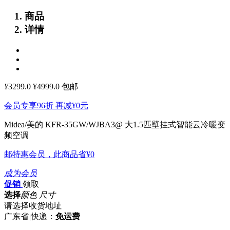
商品
详情
¥
3299.0
¥4999.0
包邮
会员专享96折 再减
¥0
元
Midea/美的 KFR-35GW/WJBA3@ 大1.5匹壁挂式智能云冷暖变
频空调
邮特惠会员，此商品省
¥0
成为会员
促销
领取
选择
颜色 尺寸
请选择收货地址
广东省
|
快递：
免运费