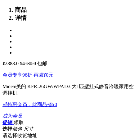
商品
详情
¥
2888.0
¥4180.0
包邮
会员专享96折 再减
¥0
元
Midea/美的 KFR-26GW/WPAD3 大1匹壁挂式静音冷暖家用空
调挂机
邮特惠会员，此商品省
¥0
成为会员
促销
领取
选择
颜色 尺寸
请选择收货地址