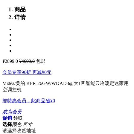
商品
详情
¥
2899.0
¥4699.0
包邮
会员专享96折 再减
¥0
元
Midea/美的 KFR-26GW/WDAD3@大1匹智能云冷暖定速家用
空调挂机
邮特惠会员，此商品省
¥0
成为会员
促销
领取
选择
颜色 尺寸
请选择收货地址