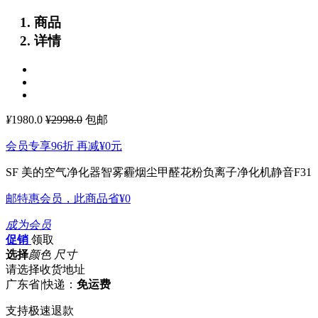
商品
详情
¥
1980.0
¥2998.0
包邮
会员专享96折 再减
¥0
元
SF 美的空气净化器智雾霾烟尘甲醛花粉负离子净化机静音F31
邮特惠会员，此商品省
¥0
成为会员
促销
领取
选择
颜色 尺寸
请选择收货地址
广东省
|
快递：
免运费
支持极速退款