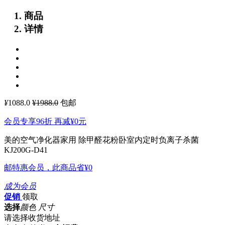
商品
详情
¥
1088.0
¥1988.0
包邮
会员专享96折 再减
¥0
元
美的空气净化器家用 除甲醛花粉卧室内定时负离子杀菌
KJ200G-D41
邮特惠会员，此商品省
¥0
成为会员
促销
领取
选择
颜色 尺寸
请选择收货地址