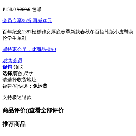
¥
158.0
¥260.0
包邮
会员专享96折 再减
¥0
元
百年纪念1387松糕鞋女厚底春季新款春秋冬百搭韩版小皮鞋英
伦学生单鞋
邮特惠会员，此商品省
¥0
成为会员
促销
领取
选择
颜色 尺寸
请选择收货地址
福建省
|
快递：
免运费
支持极速退款
商品评价(
)
查看全部评价
推荐商品