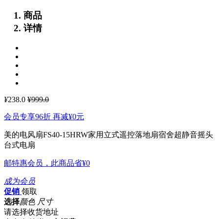
商品
详情
¥
238.0
¥999.0
会员专享96折 再减
¥0
元
美的电风扇FS40-15HRW家用立式遥控落地扇宿舍超静音摇头
台式电扇
邮特惠会员，此商品省
¥0
成为会员
促销
领取
选择
颜色 尺寸
请选择收货地址