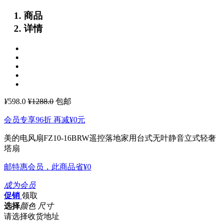
商品
详情
¥
598.0
¥1288.0
包邮
会员专享96折 再减
¥0
元
美的电风扇FZ10-16BRW遥控落地家用台式无叶静音立式轻奢
塔扇
邮特惠会员，此商品省
¥0
成为会员
促销
领取
选择
颜色 尺寸
请选择收货地址