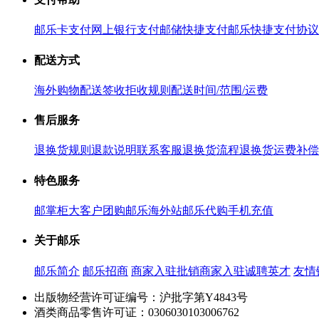
邮乐卡支付
网上银行支付
邮储快捷支付
邮乐快捷支付协议
配送方式
海外购物配送
签收拒收规则
配送时间/范围/运费
售后服务
退换货规则
退款说明
联系客服
退换货流程
退换货运费补偿
特色服务
邮掌柜
大客户团购
邮乐海外站
邮乐代购
手机充值
关于邮乐
邮乐简介
邮乐招商
商家入驻
批销商家入驻
诚聘英才
友情
出版物经营许可证编号：沪批字第Y4843号
酒类商品零售许可证：0306030103006762