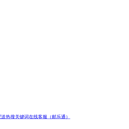
配送
热搜关键词
在线客服（邮乐通）