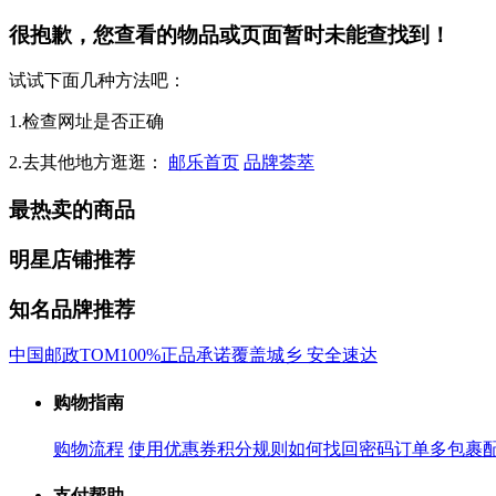
很抱歉，您查看的物品或页面暂时未能查找到！
试试下面几种方法吧：
1.检查网址是否正确
2.去其他地方逛逛：
邮乐首页
品牌荟萃
最热卖的商品
明星店铺推荐
知名品牌推荐
中国邮政
TOM
100%正品承诺
覆盖城乡 安全速达
购物指南
购物流程
使用优惠券
积分规则
如何找回密码
订单多包裹
支付帮助