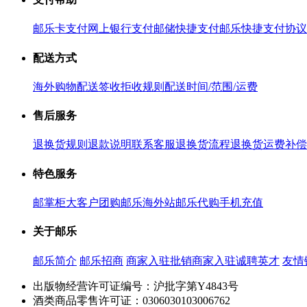
邮乐卡支付
网上银行支付
邮储快捷支付
邮乐快捷支付协议
配送方式
海外购物配送
签收拒收规则
配送时间/范围/运费
售后服务
退换货规则
退款说明
联系客服
退换货流程
退换货运费补偿
特色服务
邮掌柜
大客户团购
邮乐海外站
邮乐代购
手机充值
关于邮乐
邮乐简介
邮乐招商
商家入驻
批销商家入驻
诚聘英才
友情
出版物经营许可证编号：沪批字第Y4843号
酒类商品零售许可证：0306030103006762