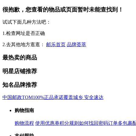
很抱歉，您查看的物品或页面暂时未能查找到！
试试下面几种方法吧：
1.检查网址是否正确
2.去其他地方逛逛：
邮乐首页
品牌荟萃
最热卖的商品
明星店铺推荐
知名品牌推荐
中国邮政
TOM
100%正品承诺
覆盖城乡 安全速达
购物指南
购物流程
使用优惠券
积分规则
如何找回密码
订单多包裹
支付帮助