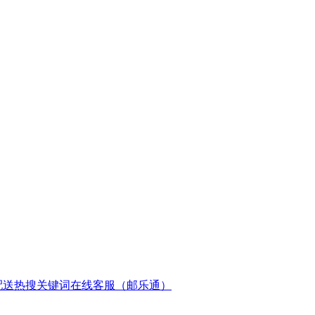
配送
热搜关键词
在线客服（邮乐通）