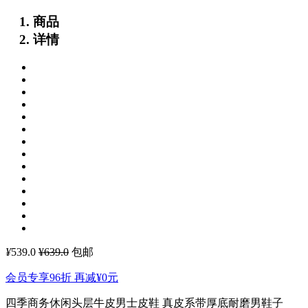
商品
详情
¥
539.0
¥639.0
包邮
会员专享96折 再减
¥0
元
四季商务休闲头层牛皮男士皮鞋 真皮系带厚底耐磨男鞋子