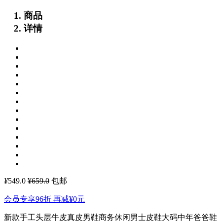
商品
详情
¥
549.0
¥659.0
包邮
会员专享96折 再减
¥0
元
新款手工头层牛皮真皮男鞋商务休闲男士皮鞋大码中年爸爸鞋