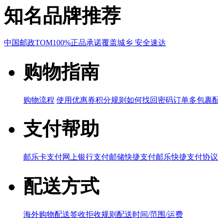
知名品牌推荐
中国邮政
TOM
100%正品承诺
覆盖城乡 安全速达
购物指南
购物流程
使用优惠券
积分规则
如何找回密码
订单多包裹
支付帮助
邮乐卡支付
网上银行支付
邮储快捷支付
邮乐快捷支付协议
配送方式
海外购物配送
签收拒收规则
配送时间/范围/运费