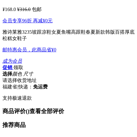
¥
168.0
¥316.0
包邮
会员专享96折 再减
¥0
元
雅诗莱雅3235坡跟凉鞋女夏鱼嘴高跟鞋春夏新款韩版百搭厚底
松糕女鞋子
邮特惠会员，此商品省
¥0
成为会员
促销
领取
选择
颜色 尺寸
请选择收货地址
福建省
|
快递：
免运费
支持极速退款
商品评价(
)
查看全部评价
推荐商品