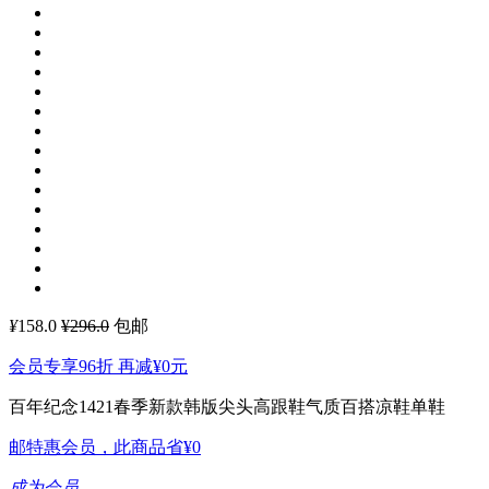
¥
158.0
¥296.0
包邮
会员专享96折 再减
¥0
元
百年纪念1421春季新款韩版尖头高跟鞋气质百搭凉鞋单鞋
邮特惠会员，此商品省
¥0
成为会员