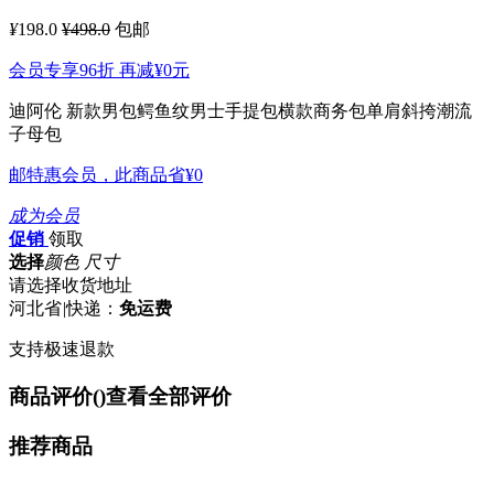
¥
198.0
¥498.0
包邮
会员专享96折 再减
¥0
元
迪阿伦 新款男包鳄鱼纹男士手提包横款商务包单肩斜挎潮流
子母包
邮特惠会员，此商品省
¥0
成为会员
促销
领取
选择
颜色 尺寸
请选择收货地址
河北省
|
快递：
免运费
支持极速退款
商品评价(
)
查看全部评价
推荐商品