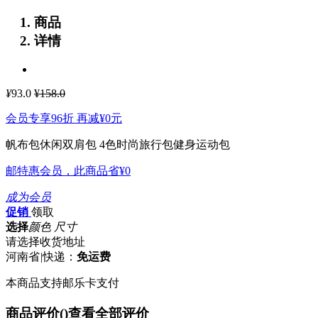
商品
详情
¥
93.0
¥158.0
会员专享96折 再减
¥0
元
帆布包休闲双肩包 4色时尚旅行包健身运动包
邮特惠会员，此商品省
¥0
成为会员
促销
领取
选择
颜色 尺寸
请选择收货地址
河南省
|
快递：
免运费
本商品支持邮乐卡支付
商品评价(
)
查看全部评价