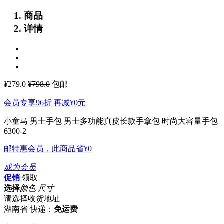
商品
详情
¥
279.0
¥798.0
包邮
会员专享96折 再减
¥0
元
小童马 男士手包 男士多功能真皮长款手拿包 时尚大容量手包
6300-2
邮特惠会员，此商品省
¥0
成为会员
促销
领取
选择
颜色 尺寸
请选择收货地址
湖南省
|
快递：
免运费