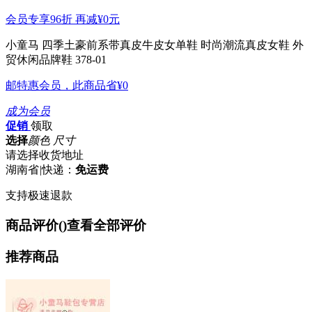
会员专享96折 再减
¥0
元
小童马 四季土豪前系带真皮牛皮女单鞋 时尚潮流真皮女鞋 外
贸休闲品牌鞋 378-01
邮特惠会员，此商品省
¥0
成为会员
促销
领取
选择
颜色 尺寸
请选择收货地址
湖南省
|
快递：
免运费
支持极速退款
商品评价(
)
查看全部评价
推荐商品