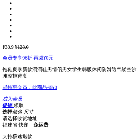
¥
38.9
¥128.0
会员专享96折 再减
¥0
元
拖鞋夏季新款洞洞鞋男情侣男女学生韩版休闲防滑透气镂空沙
滩凉拖鞋潮
邮特惠会员，此商品省
¥0
成为会员
促销
领取
选择
颜色 尺寸
请选择收货地址
福建省
|
快递：
免运费
支持极速退款