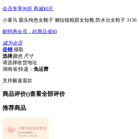
会员专享96折 再减
¥0
元
小童马 圆头纯色女靴子 侧拉链粗跟女短靴 防水台女鞋子 3156
邮特惠会员，此商品省
¥0
成为会员
促销
领取
选择
颜色 尺寸
请选择收货地址
湖南省
|
快递：
免运费
支持极速退款
商品评价(
)
查看全部评价
推荐商品