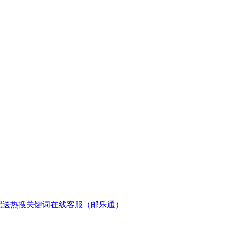
配送
热搜关键词
在线客服（邮乐通）