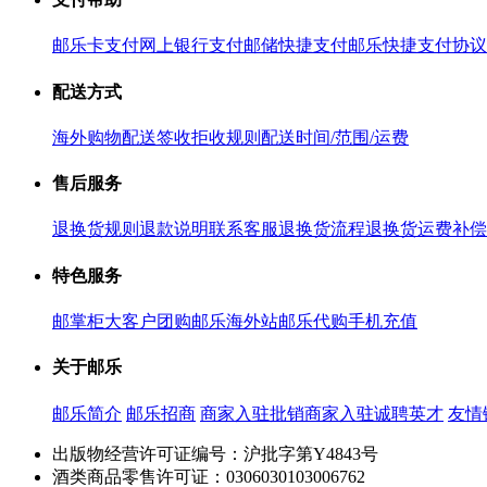
邮乐卡支付
网上银行支付
邮储快捷支付
邮乐快捷支付协议
配送方式
海外购物配送
签收拒收规则
配送时间/范围/运费
售后服务
退换货规则
退款说明
联系客服
退换货流程
退换货运费补偿
特色服务
邮掌柜
大客户团购
邮乐海外站
邮乐代购
手机充值
关于邮乐
邮乐简介
邮乐招商
商家入驻
批销商家入驻
诚聘英才
友情
出版物经营许可证编号：沪批字第Y4843号
酒类商品零售许可证：0306030103006762