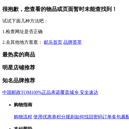
很抱歉，您查看的物品或页面暂时未能查找到！
试试下面几种方法吧：
1.检查网址是否正确
2.去其他地方逛逛：
邮乐首页
品牌荟萃
最热卖的商品
明星店铺推荐
知名品牌推荐
中国邮政
TOM
100%正品承诺
覆盖城乡 安全速达
购物指南
购物流程
使用优惠券
积分规则
如何找回密码
订单多包裹
支付帮助